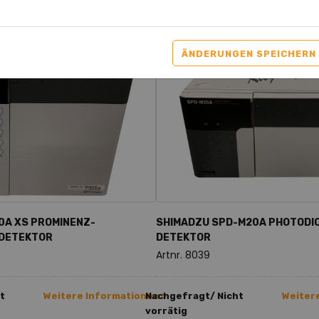
rodukte
ÄNDERUNGEN SPEICHERN
0A XS PROMINENZ-
SHIMADZU SPD-M20A PHOTODI
DETEKTOR
DETEKTOR
Artnr. 8039
t
Weitere Informationen >
Nachgefragt/ Nicht
Weiter
vorrätig