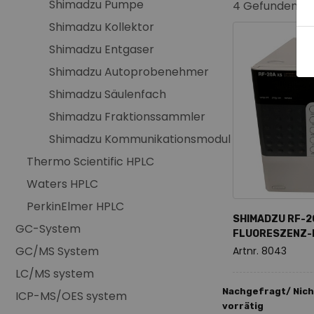
Shimadzu Pumpe
4
Gefundene P
Shimadzu Kollektor
Shimadzu Entgaser
Shimadzu Autoprobenehmer
Shimadzu Säulenfach
Shimadzu Fraktionssammler
Shimadzu Kommunikationsmodul
Thermo Scientific HPLC
Waters HPLC
PerkinElmer HPLC
SHIMADZU RF-2
GC-System
FLUORESZENZ-
GC/MS System
Artnr. 8043
LC/MS system
Nachgefragt/ Nich
ICP-MS/OES system
vorrätig