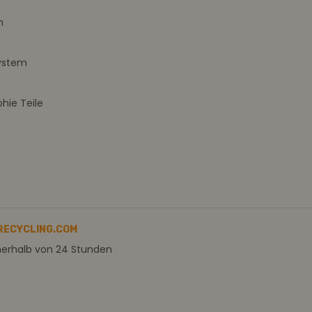
m
ystem
ie Teile
RECYCLING.COM
nerhalb von 24 Stunden