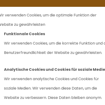
kommt ein zweites Leben
Ich verkaufe ...
FAQ
Labrecycling Verka
ir verwenden Cookies, um die optimale Funktion der
EINKAUF
CHARITÄTEN
LABRECYCLING IST
M
ebsite zu gewährleisten
Funktionale Cookies
odul
Shimadzu Detektor
Wir verwenden Cookies, um die korrekte Funktion und 
DZU DETEKTOR
Benutzerfreundlichkeit der Website zu gewährleisten.
er Suche nach einem der Shimadzu-Detektoren? Auf dieser S
le zum Verkauf. Sie können es gebraucht und funktionst
Analytische Cookies und Cookies für soziale Medi
 auch kontaktieren, um Ihren gebrauchten Shimadzu-Detek
Wir verwenden analytische Cookies und Cookies für
soziale Medien. Wir verwenden diese Daten, um die
Website zu verbessern. Diese Daten bleiben anonym.