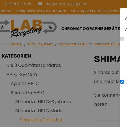
+31 6 14 12 25 25
info@labrecycling.com
Home
austauschen und erneuern
Mein Agilent HPLC-System be
W
CHROMATOGRAPHIEGERÄTE
W
Home
HPLC-System
Shimadzu HPLC
Shimadzu HPLC M
KATEGORIEN
SHIMA
Die 3 Qualitätsstandards
Sind Sie auf d
HPLC-System
und neue Model
Agilent HPLC
Shimadzu HPLC
Sie können uns
Shimadzu HPLC-Systeme
hören.
Shimadzu HPLC Modul
Shimadzu Detektor