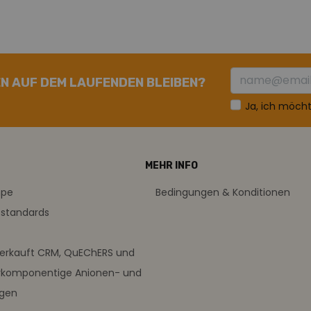
N AUF DEM LAUFENDEN BLEIBEN?
Ja, ich möch
MEHR INFO
mpe
Bedingungen & Konditionen
sstandards
verkauft CRM, QuEChERS und
rkomponentige Anionen- und
ngen