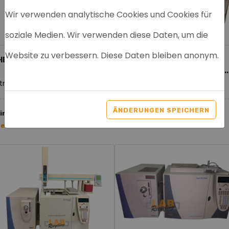
Wir verwenden analytische Cookies und Cookies für
soziale Medien. Wir verwenden diese Daten, um die
Website zu verbessern. Diese Daten bleiben anonym.
HERMO TSQ QUANTUM XLS
THERMO SCIENTIFIC GC/MS
TRACE- ULTRA INTERCIENCE -..
tnr. 9034
Artnr. 3005
ÄNDERUNGEN SPEICHERN
 im Angebot
Neu im Angebot
tere Informationen >
Weitere Informationen >