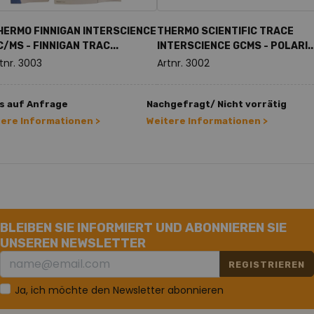
HERMO FINNIGAN INTERSCIENCE
THERMO SCIENTIFIC TRACE
C/MS - FINNIGAN TRAC...
INTERSCIENCE GCMS - POLARI..
tnr. 3003
Artnr. 3002
s auf Anfrage
Nachgefragt/ Nicht vorrätig
tere Informationen >
Weitere Informationen >
BLEIBEN SIE INFORMIERT UND ABONNIEREN SIE
UNSEREN NEWSLETTER
REGISTRIEREN
Ja, ich möchte den Newsletter abonnieren