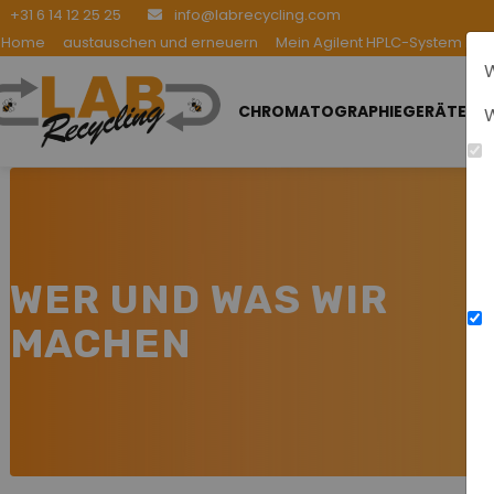
+31 6 14 12 25 25
info@labrecycling.com
Home
austauschen und erneuern
Mein Agilent HPLC-System be
W
CHROMATOGRAPHIEGERÄTE
W
WER UND WAS WIR
MACHEN