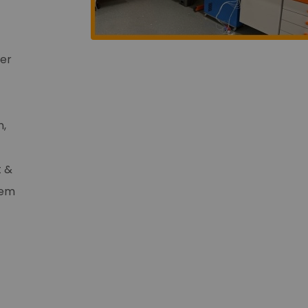
der
n,
t &
lem