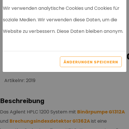
Wir verwenden analytische Cookies und Cookies für
soziale Medien. Wir verwenden diese Daten, um die
AGILENT HPLC 1200
Website zu verbessern. Diese Daten bleiben anonym.
SYSTEM , BINÄRPUMPE
G1312A UND
BRECHUNGSINDEXDETEKT
ÄNDERUNGEN SPEICHERN
G1362A
Artikelnr: 2019
Beschreibung
Das Agilent HPLC 1200 System mit
Binärpumpe G1312A
und
Brechungsindexdetektor G1362A
ist eine