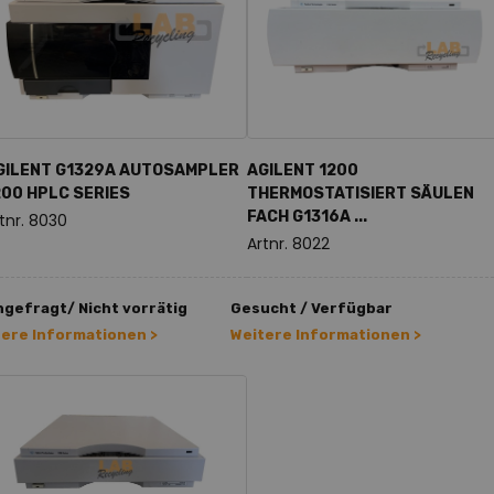
GILENT G1329A AUTOSAMPLER
AGILENT 1200
200 HPLC SERIES
THERMOSTATISIERT SÄULEN
FACH G1316A ...
tnr. 8030
Artnr. 8022
gefragt/ Nicht vorrätig
Gesucht / Verfügbar
tere Informationen >
Weitere Informationen >