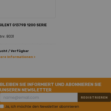
GILENT G1379B 1200 SERIE
tnr. 8031
ucht / Verfügbar
tere Informationen >
BLEIBEN SIE INFORMIERT UND ABONNIEREN SIE
UNSEREN NEWSLETTER
REGISTRIEREN
Ja, ich möchte den Newsletter abonnieren