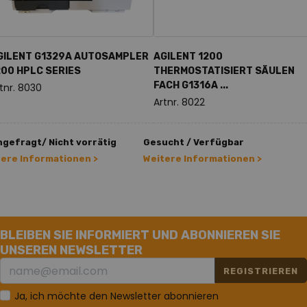
GILENT G1329A AUTOSAMPLER
AGILENT 1200
200 HPLC SERIES
THERMOSTATISIERT SÄULEN
FACH G1316A ...
tnr. 8030
Artnr. 8022
gefragt/ Nicht vorrätig
Gesucht / Verfügbar
tere Informationen >
Weitere Informationen >
BLEIBEN SIE INFORMIERT UND ABONNIEREN SIE
UNSEREN NEWSLETTER
REGISTRIEREN
Ja, ich möchte den Newsletter abonnieren