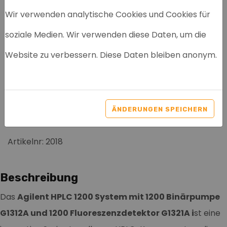
Wir verwenden analytische Cookies und Cookies für
soziale Medien. Wir verwenden diese Daten, um die
AGILENT HPLC 1200 -
Website zu verbessern. Diese Daten bleiben anonym.
1200 BINÄRPUMPE
G1312A UND 1200
FLUORESZENZDETEKTOR
ÄNDERUNGEN SPEICHERN
G1321A
Artikelnr: 2018
Beschreibung
Das
Agilent HPLC 1200 System mit 1200 Binärpumpe
G1312A und 1200 Fluoreszenzdetektor G1321A i
st eine