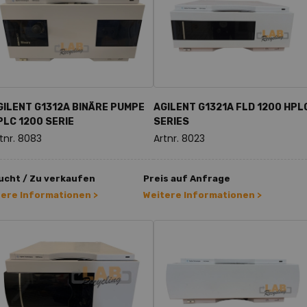
GILENT G1312A BINÄRE PUMPE
AGILENT G1321A FLD 1200 HPL
PLC 1200 SERIE
SERIES
tnr. 8083
Artnr. 8023
ucht / Zu verkaufen
Preis auf Anfrage
tere Informationen >
Weitere Informationen >