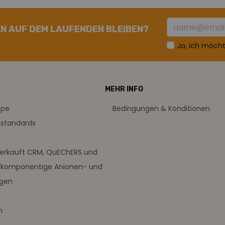
N AUF DEM LAUFENDEN BLEIBEN?
Ja, ich möch
MEHR INFO
mpe
Bedingungen & Konditionen
sstandards
verkauft CRM, QuEChERS und
rkomponentige Anionen- und
ngen
m