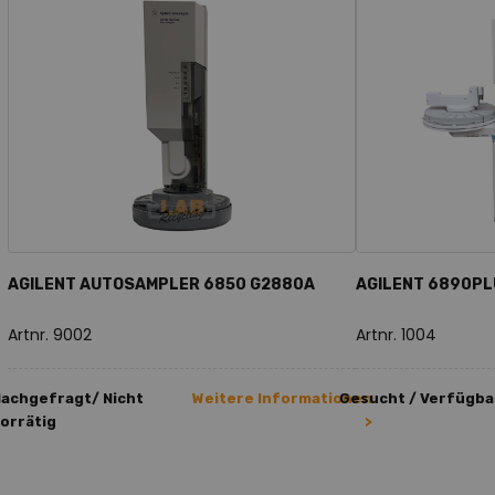
AGILENT AUTOSAMPLER 6850 G2880A
AGILENT 6890PLU
Artnr. 9002
Artnr. 1004
achgefragt/ Nicht
Weitere Informationen
Gesucht / Verfügba
orrätig
>