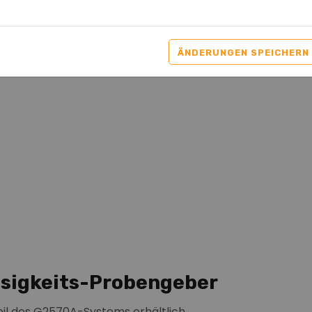
ÄNDERUNGEN SPEICHERN
ssigkeits-Probengeber
Teil des G2570A-Systems erhältlich.