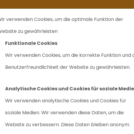
kommt ein zweites Leben
Ich verkaufe ...
FAQ
Labrecycling Verka
ir verwenden Cookies, um die optimale Funktion der
EINKAUF
CHARITÄTEN
LABRECYCLING IST
M
ebsite zu gewährleisten
Funktionale Cookies
Wir verwenden Cookies, um die korrekte Funktion und 
AGILENT GC 
Benutzerfreundlichkeit der Website zu gewährleisten.
Artikelnr: 1006
Analytische Cookies und Cookies für soziale Medi
Hochwertige Analysen
Wir verwenden analytische Cookies und Cookies für
soziale Medien. Wir verwenden diese Daten, um die
Nachgefragt/ Nicht
Website zu verbessern. Diese Daten bleiben anonym.