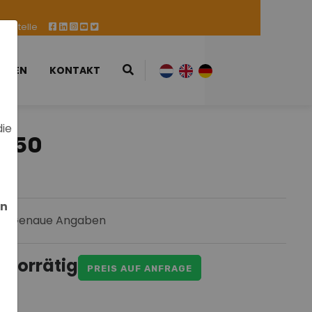
ufsstelle
ESSEN
KONTAKT
die
6850
en
Genaue Angaben
 vorrätig
PREIS AUF ANFRAGE