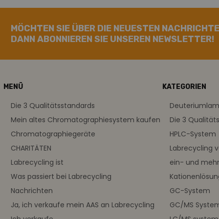
MÖCHTEN SIE ÜBER DIE NEUESTEN NACHRICHTE
DANN ABONNIEREN SIE UNSEREN NEWSLETTER!
MENÜ
KATEGORIEN
Die 3 Qualitätsstandards
Deuteriumla
Mein altes Chromatographiesystem kaufen
Die 3 Qualität
Chromatographiegeräte
HPLC-System
CHARITÄTEN
Labrecycling 
Labrecycling ist
ein- und meh
Was passiert bei Labrecycling
Kationenlösu
Nachrichten
GC-System
Ja, ich verkaufe mein AAS an Labrecycling
GC/MS Syste
Ich verkaufe ...
LC/MS system