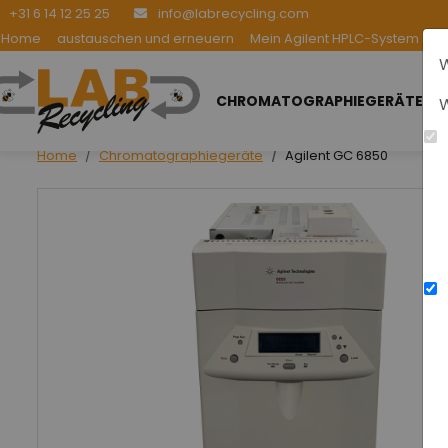
+31 6 14 12 25 25
info@labrecycling.com
Home
austauschen und erneuern
Mein Agilent HPLC-System be
W
CHROMATOGRAPHIEGERÄTE
W
Home
Chromatographiegeräte
Agilent GC 6850