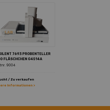
GILENT 7693 PROBENTELLER
50 FLÄSCHCHEN G4514A
tnr. 9004
ucht / Zu verkaufen
tere Informationen >