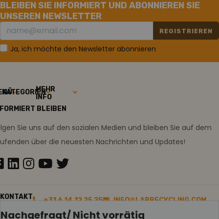
BLEIBEN SIE INFORMIERT UND ABONNIEREN SIE
UNSEREN NEWSLETTER
REGISTRIEREN
Ja, ich möchte den Newsletter abonnieren
MEHR
ENÜ
KATEGORIEN
INFO
NFORMIERT BLEIBEN
lgen Sie uns auf den sozialen Medien und bleiben Sie auf dem
aufenden über die neuesten Nachrichten und Updates!
KONTAKT
+31 6 14 12 25 25
INFO@LABRECYCLING.COM
Nachgefragt/ Nicht vorrätig