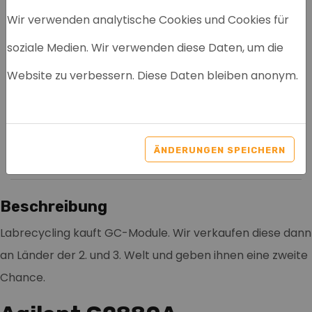
Wir verwenden analytische Cookies und Cookies für
soziale Medien. Wir verwenden diese Daten, um die
AGILENT AUTOSAMPLER
Website zu verbessern. Diese Daten bleiben anonym.
6850 G2880A
Artikelnr: 9002
ÄNDERUNGEN SPEICHERN
Genaue Angaben
Benutzerfreundlich
Beschreibung
Labrecycling kauft GC-Module. Wir verkaufen diese dann
an Länder der 2. und 3. Welt und geben ihnen eine zweite
Chance.