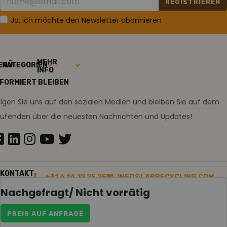
REGISTRIEREN
Ja, ich möchte den Newsletter abonnieren
MEHR
ENÜ
KATEGORIEN
INFO
NFORMIERT BLEIBEN
lgen Sie uns auf den sozialen Medien und bleiben Sie auf dem
aufenden über die neuesten Nachrichten und Updates!
KONTAKT
+31 6 14 12 25 25
INFO@LABRECYCLING.COM
Nachgefragt/ Nicht vorrätig
PREIS AUF ANFRAGE
2026
Sitemap
Disclaimer
Ollie macht ein Praktikum