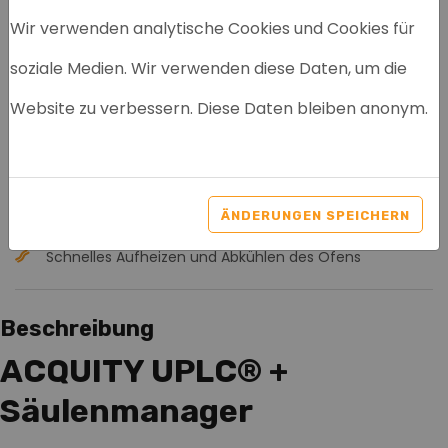
Wir verwenden analytische Cookies und Cookies für
soziale Medien. Wir verwenden diese Daten, um die
WATERS ACQUITY UPLC+
Website zu verbessern. Diese Daten bleiben anonym.
COLUMN MANAGER
Artikelnr: 8095
ÄNDERUNGEN SPEICHERN
Großes Sortiment
Schnelles Aufheizen und Abkühlen des Ofens
Beschreibung
ACQUITY UPLC® +
Säulenmanager