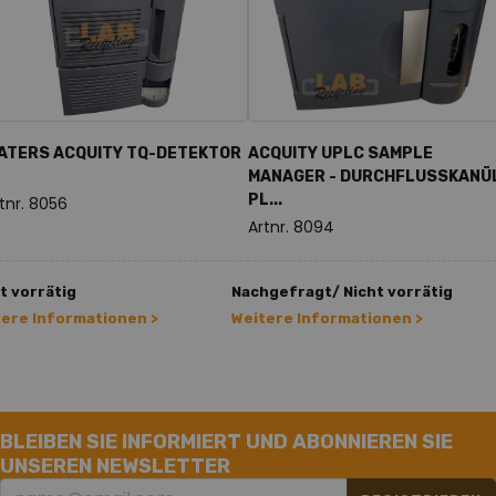
ATERS ACQUITY TQ-DETEKTOR
ACQUITY UPLC SAMPLE
MANAGER - DURCHFLUSSKANÜ
PL...
tnr. 8056
Artnr. 8094
t vorrätig
Nachgefragt/ Nicht vorrätig
tere Informationen >
Weitere Informationen >
BLEIBEN SIE INFORMIERT UND ABONNIEREN SIE
UNSEREN NEWSLETTER