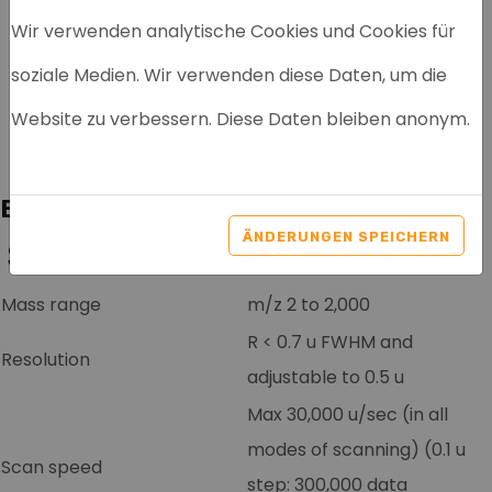
Wir verwenden analytische Cookies und Cookies für
soziale Medien. Wir verwenden diese Daten, um die
SHIMADZU LCMS-8050
Website zu verbessern. Diese Daten bleiben anonym.
Artikelnr: 4005
Beschreibung
ÄNDERUNGEN SPEICHERN
Shimadzu LCMS-8050
Mass range
m/z 2 to 2,000
R < 0.7 u FWHM and
Resolution
adjustable to 0.5 u
Max 30,000 u/sec (in all
modes of scanning) (0.1 u
Scan speed
step: 300,000 data