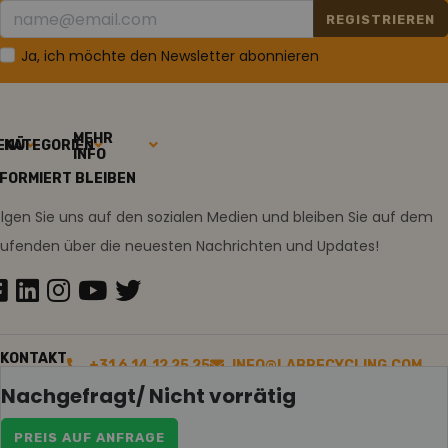
REGISTRIEREN
Ja, ich möchte den Newsletter abonnieren
MEHR
ENÜ
KATEGORIEN
INFO
NFORMIERT BLEIBEN
lgen Sie uns auf den sozialen Medien und bleiben Sie auf dem
aufenden über die neuesten Nachrichten und Updates!
KONTAKT
+31 6 14 12 25 25
INFO@LABRECYCLING.COM
Nachgefragt/ Nicht vorrätig
PREIS AUF ANFRAGE
2026