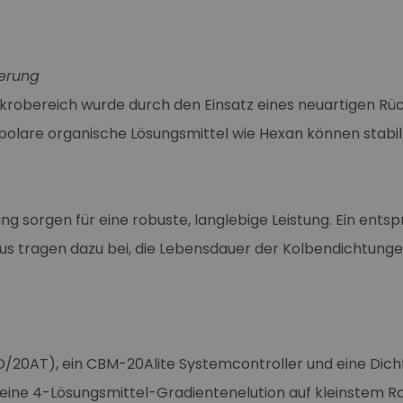
derung
Mikrobereich wurde durch den Einsatz eines neuartigen R
polare organische Lösungsmittel wie Hexan können stabil
g sorgen für eine robuste, langlebige Leistung. Ein entsp
s tragen dazu bei, die Lebensdauer der Kolbendichtunge
AD/20AT), ein CBM-20Alite Systemcontroller und eine Di
as eine 4-Lösungsmittel-Gradientenelution auf kleinstem 