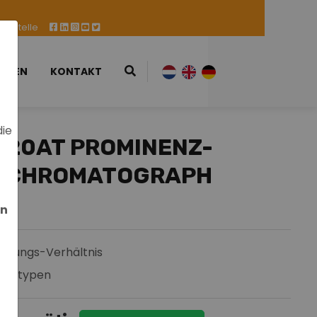
ufsstelle
ESSEN
KONTAKT
die
-20AT PROMINENZ-
TSCHROMATOGRAPH
en
istungs-Verhältnis
odultypen