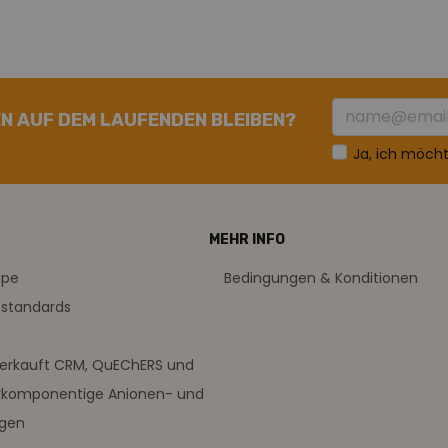
N AUF DEM LAUFENDEN BLEIBEN?
Ja, ich möch
MEHR INFO
mpe
Bedingungen & Konditionen
sstandards
verkauft CRM, QuEChERS und
rkomponentige Anionen- und
ngen