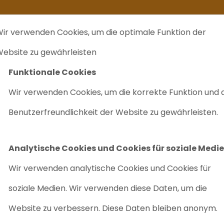
kommt ein zweites Leben
Ich verkaufe ...
FAQ
Labrecycling Verka
ir verwenden Cookies, um die optimale Funktion der
EINKAUF
CHARITÄTEN
LABRECYCLING IST
M
ebsite zu gewährleisten
Funktionale Cookies
nenz-Flüssigkeitschromatograph
Wir verwenden Cookies, um die korrekte Funktion und 
SHIMADZU LC
Benutzerfreundlichkeit der Website zu gewährleisten.
FLÜSSIGKEI
Artikelnr: 8072
Analytische Cookies und Cookies für soziale Medi
Wir verwenden analytische Cookies und Cookies für
Robust
Gutes Preis-Le
soziale Medien. Wir verwenden diese Daten, um die
Aufrüstung mit neuen M
Website zu verbessern. Diese Daten bleiben anonym.