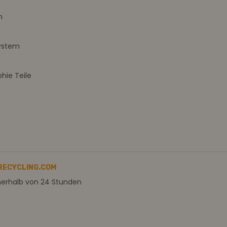
m
ystem
ie Teile
RECYCLING.COM
nerhalb von 24 Stunden