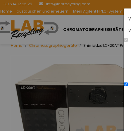
+31 6 14 12 25 25
info@labrecycling.com
Home
austauschen und erneuern
Mein Agilent HPLC-System be
W
CHROMATOGRAPHIEGERÄTE
W
Home
Chromatographiegeräte
Shimadzu LC-20AT Promi