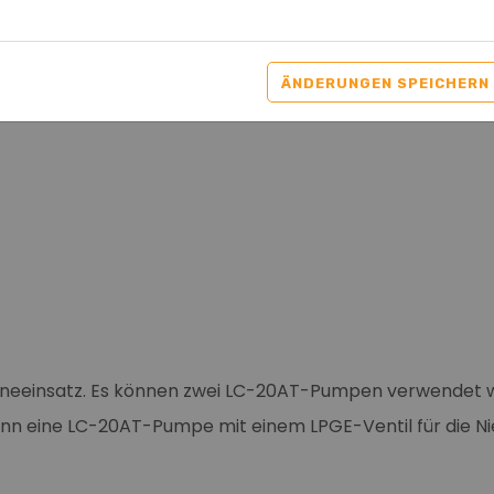
Nachgefragt/ Nicht
ÄNDERUNGEN SPEICHERN
outineeinsatz. Es können zwei LC-20AT-Pumpen verwendet
 kann eine LC-20AT-Pumpe mit einem LPGE-Ventil für die 