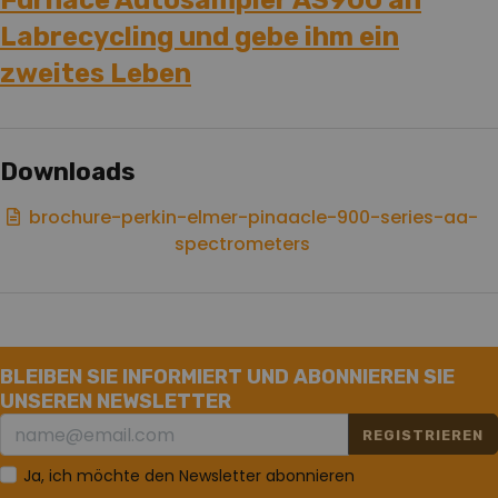
Furnace Autosampler AS900 an
Labrecycling und gebe ihm ein
zweites Leben
Downloads
brochure-perkin-elmer-pinaacle-900-series-aa-
spectrometers
BLEIBEN SIE INFORMIERT UND ABONNIEREN SIE
UNSEREN NEWSLETTER
REGISTRIEREN
Ja, ich möchte den Newsletter abonnieren