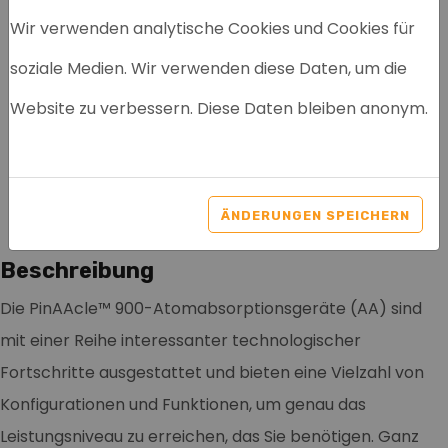
Wir verwenden analytische Cookies und Cookies für
soziale Medien. Wir verwenden diese Daten, um die
PERKIN ELMER PINAACLE
Website zu verbessern. Diese Daten bleiben anonym.
900Z + FURNACE
AUTOSAMPLER AS900
Artikelnr: 5020
ÄNDERUNGEN SPEICHERN
Beschreibung
Die PinAAcle™ 900-Atomabsorptionsgeräte (AA) sind
mit einer Reihe interessanter technologischer
Fortschritte ausgestattet und bieten eine Vielzahl von
Konfigurationen und Funktionen, um genau das
Leistungsniveau zu erreichen, das Sie benötigen. Ganz