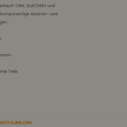
verkauft CRM, QuEChERS und
rkomponentige Anionen- und
ngen
m
ystem
ie Teile
RECYCLING.COM