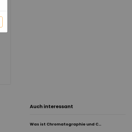
Auch interessant
Was ist Chromatographie und Chromatographiegeräte