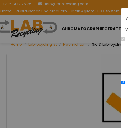
+31 6 14 12 25 25
info@labrecycling.com
Home
austauschen und erneuern
Mein Agilent HPLC-System be
W
CHROMATOGRAPHIEGERÄTE
W
Home
Labrecycling ist
Nachrichten
Sie & Labreycling =