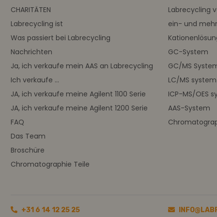
CHARITÄTEN
Labrecycling 
Labrecycling ist
ein- und meh
Was passiert bei Labrecycling
Kationenlösu
Nachrichten
GC-System
Ja, ich verkaufe mein AAS an Labrecycling
GC/MS Syste
Ich verkaufe ...
LC/MS system
JA, ich verkaufe meine Agilent 1100 Serie
ICP-MS/OES s
JA, ich verkaufe meine Agilent 1200 Serie
AAS-System
FAQ
Chromatograph
Das Team
Broschüre
Chromatographie Teile
+31 6 14 12 25 25
INFO@LAB