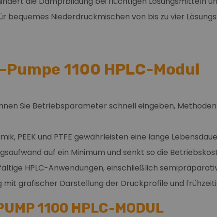
indert die Dampfbildung bei flüchtigen Lösungsmitteln un
r bequemes Niederdruckmischen von bis zu vier Lösungsmi
O-Pumpe 1100 HPLC-Modul
nen Sie Betriebsparameter schnell eingeben, Methoden 
Keramik, PEEK und PTFE gewährleisten eine lange Lebensdaue
gsaufwand auf ein Minimum und senkt so die Betriebskos
elfältige HPLC-Anwendungen, einschließlich semipräparat
g mit grafischer Darstellung der Druckprofile und frühze
O PUMP 1100 HPLC-MODUL