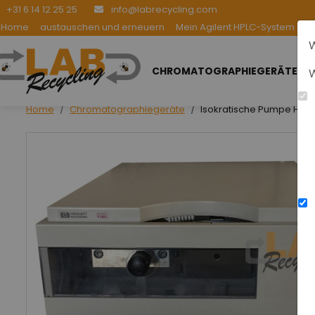
+31 6 14 12 25 25
info@labrecycling.com
Home
austauschen und erneuern
Mein Agilent HPLC-System be
W
CHROMATOGRAPHIEGERÄTE
W
Home
Chromatographiegeräte
Isokratische Pumpe HPLC 