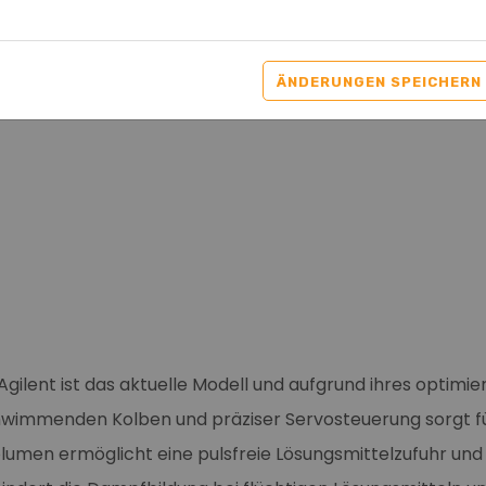
Gesucht / Verfügb
ÄNDERUNGEN SPEICHERN
gilent ist das aktuelle Modell und aufgrund ihres optimi
hwimmenden Kolben und präziser Servosteuerung sorgt für
umen ermöglicht eine pulsfreie Lösungsmittelzufuhr und e