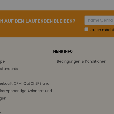
N AUF DEM LAUFENDEN BLEIBEN?
Ja, ich möch
MEHR INFO
mpe
Bedingungen & Konditionen
sstandards
verkauft CRM, QuEChERS und
rkomponentige Anionen- und
ngen
m