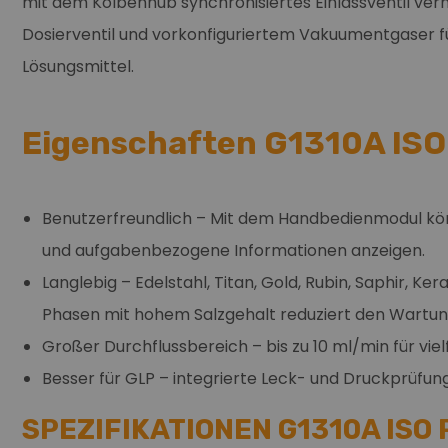
mit dem Kolbenhub synchronisiertes Einlassventil verh
Dosierventil und vorkonfiguriertem Vakuumentgaser fü
Lösungsmittel.
Eigenschaften G1310A IS
Benutzerfreundlich – Mit dem Handbedienmodul kön
und aufgabenbezogene Informationen anzeigen.
Langlebig – Edelstahl, Titan, Gold, Rubin, Saphir, 
Phasen mit hohem Salzgehalt reduziert den Wartun
Großer Durchflussbereich – bis zu 10 ml/min für vi
Besser für GLP – integrierte Leck- und Druckprüfun
SPEZIFIKATIONEN G1310A IS