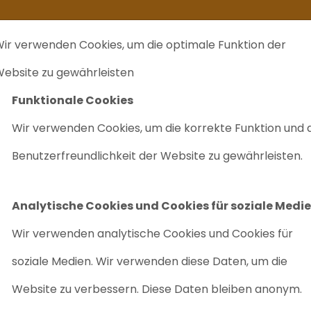
kommt ein zweites Leben
Ich verkaufe ...
FAQ
Labrecycling Verka
ir verwenden Cookies, um die optimale Funktion der
EINKAUF
CHARITÄTEN
LABRECYCLING IST
M
ebsite zu gewährleisten
Funktionale Cookies
1100 Serie G1310A
Wir verwenden Cookies, um die korrekte Funktion und 
ISOKRATISCHE
Benutzerfreundlichkeit der Website zu gewährleisten.
G1310A
Artikelnr: 8012
Analytische Cookies und Cookies für soziale Medi
Wir verwenden analytische Cookies und Cookies für
Genaue Angaben
Gr
soziale Medien. Wir verwenden diese Daten, um die
Reparatur mit OE- und 
Website zu verbessern. Diese Daten bleiben anonym.