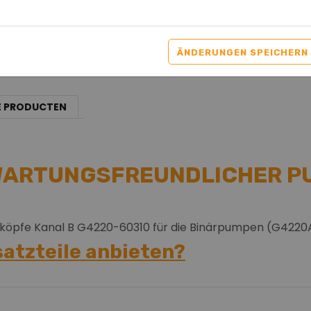
ÄNDERUNGEN SPEICHERN
E PRODUCTEN
II WARTUNGSFREUNDLICHER 
nköpfe Kanal B G4220-60310 für die Binärpumpen (G4220
satzteile anbieten?