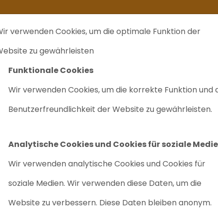
kommt ein zweites Leben
Ich verkaufe ...
FAQ
Labrecycling Verka
ir verwenden Cookies, um die optimale Funktion der
EINKAUF
CHARITÄTEN
LABRECYCLING IST
M
ebsite zu gewährleisten
Funktionale Cookies
LENT PUMPENKOPF KANAL B G4220-60310
Wir verwenden Cookies, um die korrekte Funktion und 
GENERALÜBER
Benutzerfreundlichkeit der Website zu gewährleisten.
PUMPENKOPF 
Artikelnr: PNL002
Analytische Cookies und Cookies für soziale Medi
Neu im Angebot
Wir verwenden analytische Cookies und Cookies für
PRE
soziale Medien. Wir verwenden diese Daten, um die
Website zu verbessern. Diese Daten bleiben anonym.