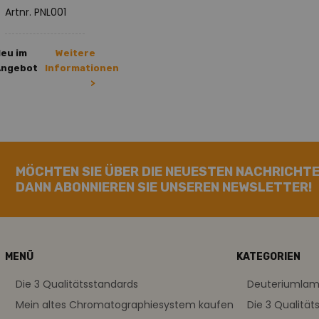
Artnr. PNL001
eu im
Weitere
Angebot
Informationen
>
MÖCHTEN SIE ÜBER DIE NEUESTEN NACHRICHTE
DANN ABONNIEREN SIE UNSEREN NEWSLETTER!
MENÜ
KATEGORIEN
Die 3 Qualitätsstandards
Deuteriumla
Mein altes Chromatographiesystem kaufen
Die 3 Qualität