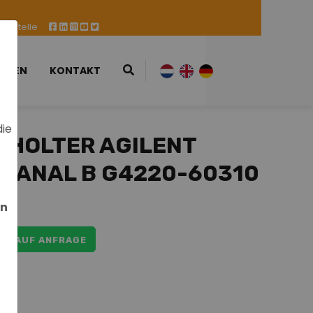
ufsstelle
ESSEN
KONTAKT
die
HOLTER AGILENT
KANAL B G4220-60310
en
IS AUF ANFRAGE