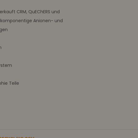
verkauft CRM, QuEChERS und
rkomponentige Anionen- und
ngen
m
ystem
ie Teile