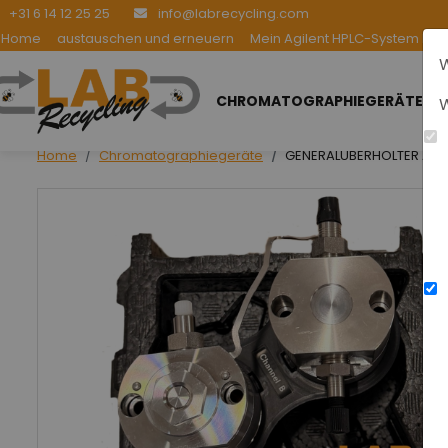
+31 6 14 12 25 25
info@labrecycling.com
Home
austauschen und erneuern
Mein Agilent HPLC-System be
W
CHROMATOGRAPHIEGERÄTE
W
Home
Chromatographiegeräte
GENERALÜBERHOLTER AGI