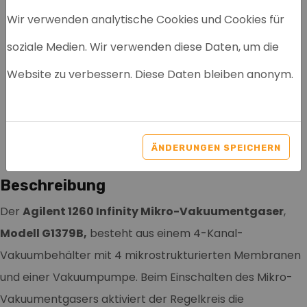
Wir verwenden analytische Cookies und Cookies für
soziale Medien. Wir verwenden diese Daten, um die
AGILENT G1379B 1260
Website zu verbessern. Diese Daten bleiben anonym.
INFINITY MIKRO-
VAKUUMENTGASER
Artikelnr: 8124
ÄNDERUNGEN SPEICHERN
Beschreibung
Der
Agilent 1260 Infinity Mikro-Vakuumentgaser
,
Modell G1379B,
besteht aus einem 4-Kanal-
Vakuumbehälter mit 4 mikrostrukturierten Membranen
und einer Vakuumpumpe. Beim Einschalten des Mikro-
Vakuumentgasers aktiviert der Regelkreis die