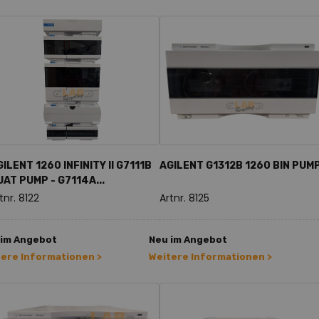
ILENT 1260 INFINITY II G7111B
AGILENT G1312B 1260 BIN PUM
UAT PUMP - G7114A...
tnr. 8122
Artnr. 8125
 im Angebot
Neu im Angebot
tere Informationen >
Weitere Informationen >