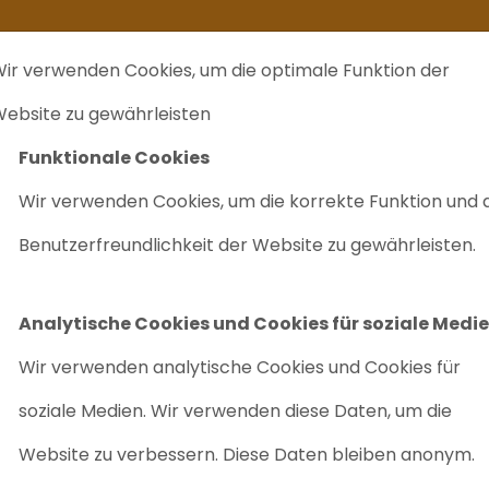
kommt ein zweites Leben
Ich verkaufe ...
FAQ
Labrecycling Verka
ir verwenden Cookies, um die optimale Funktion der
EINKAUF
CHARITÄTEN
LABRECYCLING IST
M
ebsite zu gewährleisten
Funktionale Cookies
llenlängen-Detektor-HPLC-1100-System
Wir verwenden Cookies, um die korrekte Funktion und 
AGILENT G136
Benutzerfreundlichkeit der Website zu gewährleisten.
WELLENLÄNG
1100-SYSTEM
Analytische Cookies und Cookies für soziale Medi
Artikelnr: 8017
Wir verwenden analytische Cookies und Cookies für
soziale Medien. Wir verwenden diese Daten, um die
Robust
Zuverlässiges
Website zu verbessern. Diese Daten bleiben anonym.