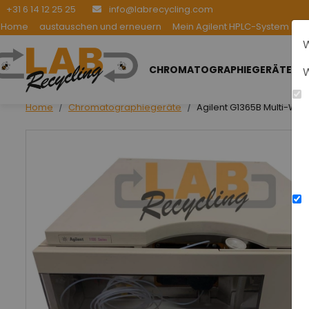
+31 6 14 12 25 25
info@labrecycling.com
Home
austauschen und erneuern
Mein Agilent HPLC-System be
W
CHROMATOGRAPHIEGERÄTE
W
Home
Chromatographiegeräte
Agilent G1365B Multi-We