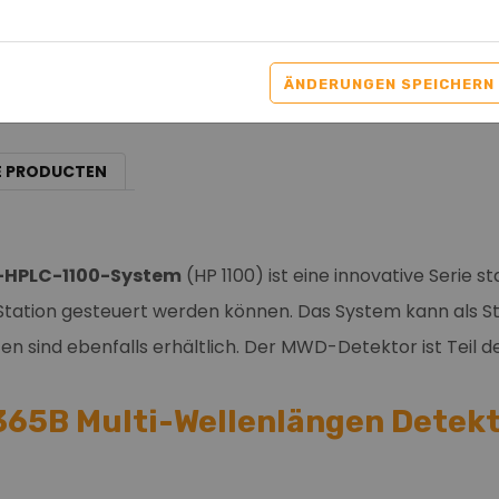
Gesucht / Verfügb
ÄNDERUNGEN SPEICHERN
E PRODUCTEN
r-HPLC-1100-System
(HP 1100) ist eine innovative Serie
tation gesteuert werden können. Das System kann als 
sind ebenfalls erhältlich. Der MWD-Detektor ist Teil 
365B Multi-Wellenlängen Detekt