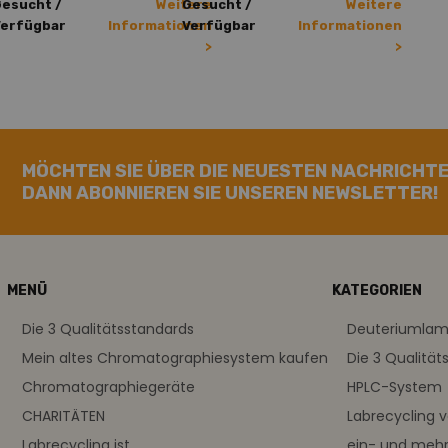
esucht /
Weitere
Gesucht /
Weitere
Verfügbar
Informationen
Verfügbar
Informationen
>
>
MÖCHTEN SIE ÜBER DIE NEUESTEN NACHRICHTE
DANN ABONNIEREN SIE UNSEREN NEWSLETTER!
MENÜ
KATEGORIEN
Die 3 Qualitätsstandards
Deuteriumla
Mein altes Chromatographiesystem kaufen
Die 3 Qualität
Chromatographiegeräte
HPLC-System
CHARITÄTEN
Labrecycling 
Labrecycling ist
ein- und meh