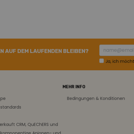
N AUF DEM LAUFENDEN BLEIBEN?
Ja, ich möch
MEHR INFO
mpe
Bedingungen & Konditionen
sstandards
verkauft CRM, QuEChERS und
rkomponentige Anionen- und