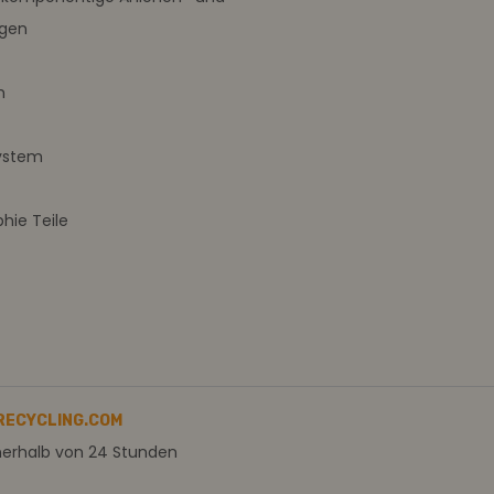
ngen
m
ystem
ie Teile
RECYCLING.COM
nerhalb von 24 Stunden