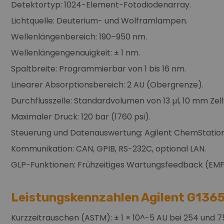
Detektortyp: 1024-Element-Fotodiodenarray.
Lichtquelle: Deuterium- und Wolframlampen.
Wellenlängenbereich: 190–950 nm.
Wellenlängengenauigkeit: ± 1 nm.
Spaltbreite: Programmierbar von 1 bis 16 nm.
Linearer Absorptionsbereich: 2 AU (Obergrenze).
Durchflusszelle: Standardvolumen von 13 µl, 10 mm Zel
Maximaler Druck: 120 bar (1760 psi).
Steuerung und Datenauswertung: Agilent ChemStation 
Kommunikation: CAN, GPIB, RS-232C, optional LAN.
GLP-Funktionen: Frühzeitiges Wartungsfeedback (EMF
Leistungskennzahlen Agilent G1365
Kurzzeitrauschen (ASTM): ± 1 × 10^-5 AU bei 254 und 