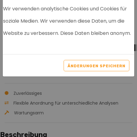
Wir verwenden analytische Cookies und Cookies für
soziale Medien. Wir verwenden diese Daten, um die
AGILENT G1329A
Website zu verbessern. Diese Daten bleiben anonym.
AUTOMATISCHE
FLÜSSIGKEITSPROBENEHM
( ALS)
ÄNDERUNGEN SPEICHERN
Artikelnr: 8015
Zuverlässiges
Flexible Anordnung für unterschiedliche Analysen
Wartungsarm
Beschreibung