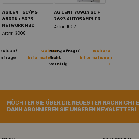
AGILENT GC/MS
AGILENT 7890A GC +
6890N+ 5973
7693 AUTOSAMPLER
NETWORK MSD
Artnr. 1007
Artnr. 3008
reis auf
Weitere
Nachgefragt/
Weitere
Anfrage
Informationen
Nicht
Informationen
vorrätig
>
>
MÖCHTEN SIE ÜBER DIE NEUESTEN NACHRICHTE
DANN ABONNIEREN SIE UNSEREN NEWSLETTER!