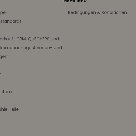
MEHR INFO
mpe
Bedingungen & Konditionen
sstandards
verkauft CRM, QuEChERS und
rkomponentige Anionen- und
ngen
m
ystem
ie Teile