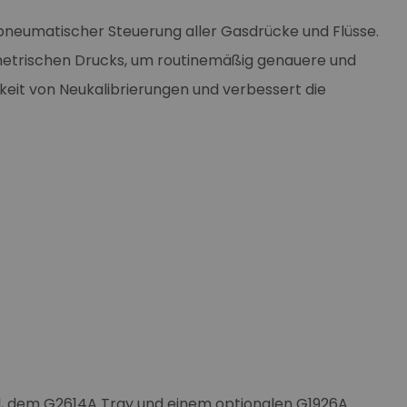
pneumatischer Steuerung aller Gasdrücke und Flüsse.
trischen Drucks, um routinemäßig genauere und
igkeit von Neukalibrierungen und verbessert die
ul, dem G2614A Tray und einem optionalen G1926A