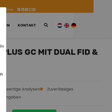
ufsstelle
ESSEN
KONTAKT
die
PLUS GC MIT DUAL FID &
en
chwertige Analysen
Zuverlässiges
e Angaben