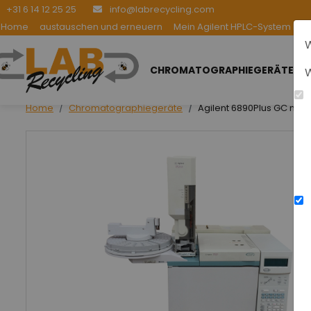
+31 6 14 12 25 25
info@labrecycling.com
Home
austauschen und erneuern
Mein Agilent HPLC-System be
W
CHROMATOGRAPHIEGERÄTE
W
Home
Chromatographiegeräte
Agilent 6890Plus GC mit 