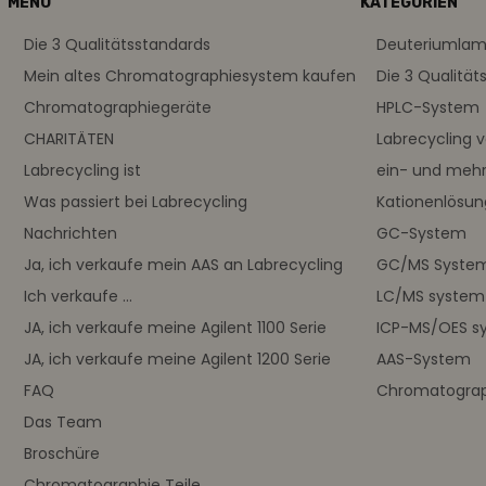
MENÜ
KATEGORIEN
Die 3 Qualitätsstandards
Deuteriumla
Mein altes Chromatographiesystem kaufen
Die 3 Qualität
Chromatographiegeräte
HPLC-System
CHARITÄTEN
Labrecycling 
Labrecycling ist
ein- und meh
Was passiert bei Labrecycling
Kationenlösu
Nachrichten
GC-System
Ja, ich verkaufe mein AAS an Labrecycling
GC/MS Syste
Ich verkaufe ...
LC/MS system
JA, ich verkaufe meine Agilent 1100 Serie
ICP-MS/OES s
JA, ich verkaufe meine Agilent 1200 Serie
AAS-System
FAQ
Chromatograph
Das Team
Broschüre
Chromatographie Teile