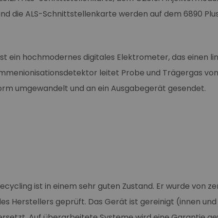
t und die ALS-Schnittstellenkarte werden auf dem 6890 Pl
st ein hochmodernes digitales Elektrometer, das einen l
 Flammenionisationsdetektor leitet Probe und Trägergas vo
le Form umgewandelt und an ein Ausgabegerät gesendet.
cling ist in einem sehr guten Zustand. Er wurde von zert
 Herstellers geprüft. Das Gerät ist gereinigt (innen un
 ersetzt. Auf überarbeitete Systeme wird eine Garantie ge