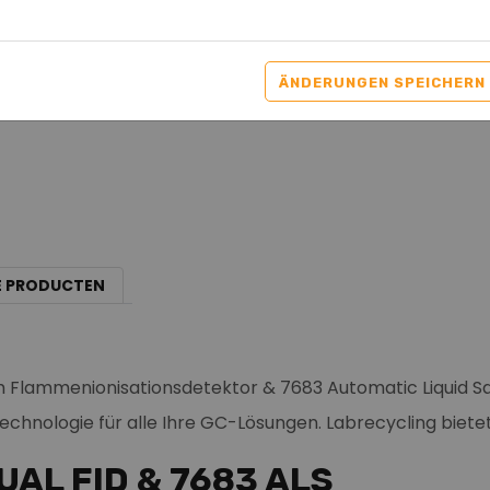
Gesucht / Zu verka
ÄNDERUNGEN SPEICHERN
E PRODUCTEN
ammenionisationsdetektor & 7683 Automatic Liquid Sample
Technologie für alle Ihre GC-Lösungen. Labrecycling bie
DUAL FID & 7683 ALS