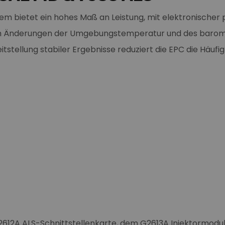
m bietet ein hohes Maß an Leistung, mit elektronischer 
h Änderungen der Umgebungstemperatur und des barome
itstellung stabiler Ergebnisse reduziert die EPC die Häuf
2612A ALS-Schnittstellenkarte, dem G2613A Injektormod