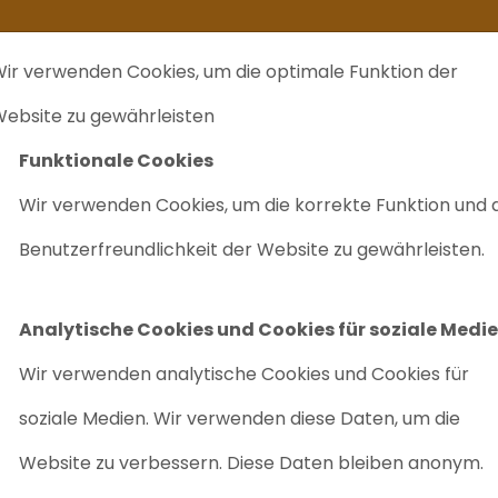
kommt ein zweites Leben
Ich verkaufe ...
FAQ
Labrecycling Verka
ir verwenden Cookies, um die optimale Funktion der
EINKAUF
CHARITÄTEN
LABRECYCLING IST
M
ebsite zu gewährleisten
Funktionale Cookies
DUAL FID & 7683 ALS
Wir verwenden Cookies, um die korrekte Funktion und 
AGILENT 6890
Benutzerfreundlichkeit der Website zu gewährleisten.
7683 ALS
Artikelnr: 1015
Analytische Cookies und Cookies für soziale Medi
Wir verwenden analytische Cookies und Cookies für
Großes Sortiment
Ho
soziale Medien. Wir verwenden diese Daten, um die
Wartungsarm
Genau
Website zu verbessern. Diese Daten bleiben anonym.