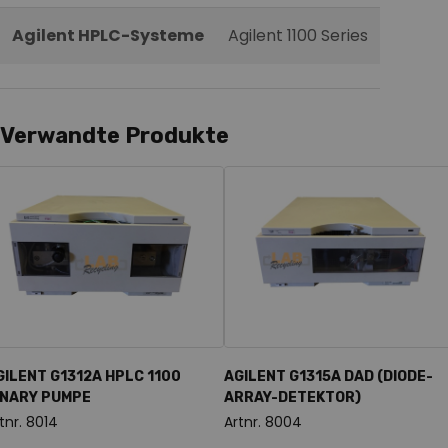
Agilent HPLC-Systeme
Agilent 1100 Series
Verwandte Produkte
GILENT G1312A HPLC 1100
AGILENT G1315A DAD (DIODE-
INARY PUMPE
ARRAY-DETEKTOR)
tnr. 8014
Artnr. 8004