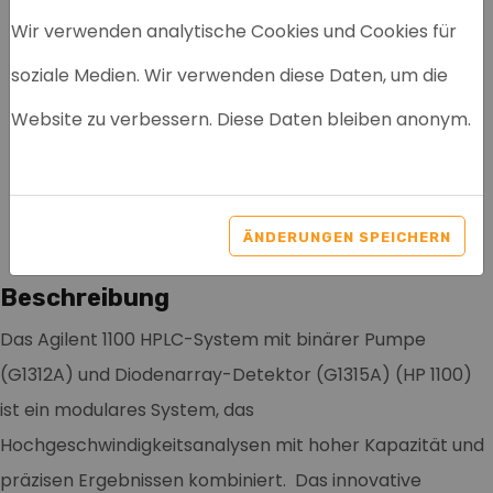
Wir verwenden analytische Cookies und Cookies für
soziale Medien. Wir verwenden diese Daten, um die
AGILENT 1100 HPLC-
Website zu verbessern. Diese Daten bleiben anonym.
SYSTEM - BINARY PUMP -
DIODEN ARRAY DETEKTOR
Artikelnr: 2002
ÄNDERUNGEN SPEICHERN
Beschreibung
Das Agilent 1100 HPLC-System mit binärer Pumpe
(G1312A) und Diodenarray-Detektor (G1315A) (HP 1100)
ist ein modulares System, das
Hochgeschwindigkeitsanalysen mit hoher Kapazität und
präzisen Ergebnissen kombiniert. Das innovative