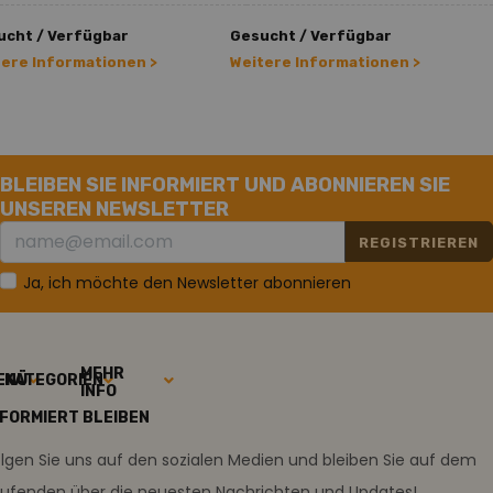
ucht / Verfügbar
Gesucht / Verfügbar
tere Informationen >
Weitere Informationen >
BLEIBEN SIE INFORMIERT UND ABONNIEREN SIE
UNSEREN NEWSLETTER
REGISTRIEREN
Ja, ich möchte den Newsletter abonnieren
MEHR
ENÜ
KATEGORIEN
INFO
NFORMIERT BLEIBEN
lgen Sie uns auf den sozialen Medien und bleiben Sie auf dem
aufenden über die neuesten Nachrichten und Updates!