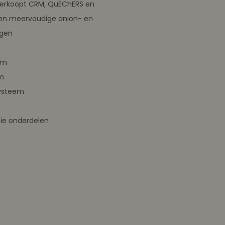
verkoopt CRM, QuEChERS en
en meervoudige anion- en
ngen
em
m
ysteem
ie onderdelen