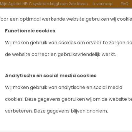
Mijn Agilent HPLC systeem krijgt een 2de leven
Ik verkoop ...
FAQ
oor een optimaal werkende website gebruiken wij cooki
TEN
INKOOP
GOEDE DOELEN
OVER ONS
B
Functionele cookies
Wij maken gebruik van cookies om ervoor te zorgen d
1100 systeem - Analyt FC G1364C
de website correct en gebruiksvriendelijk werkt.
AGILENT HPLC
FC G1364C
Analytische en social media cookies
Artikelnr: 2013
Wij maken gebruik van analytische en social media
Gevraagd/Te koop
cookies. Deze gegevens gebruiken wij om de website t
verbeteren. Deze gegevens blijven anoniem.