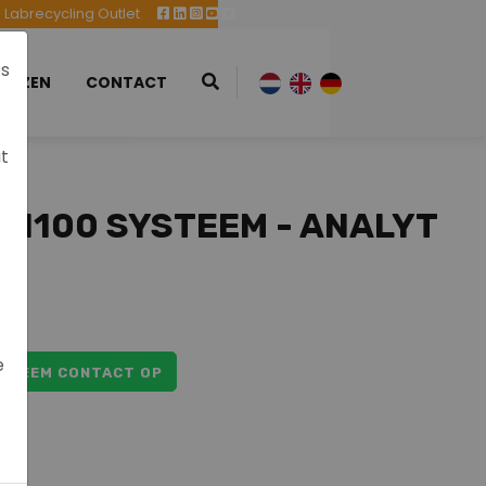
Labrecycling Outlet
es
EURZEN
CONTACT
at
 1100 SYSTEEM - ANALYT
e
NEEM CONTACT OP