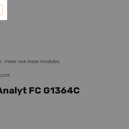
p maar ook losse modules.
ocht.
 Analyt FC G1364C