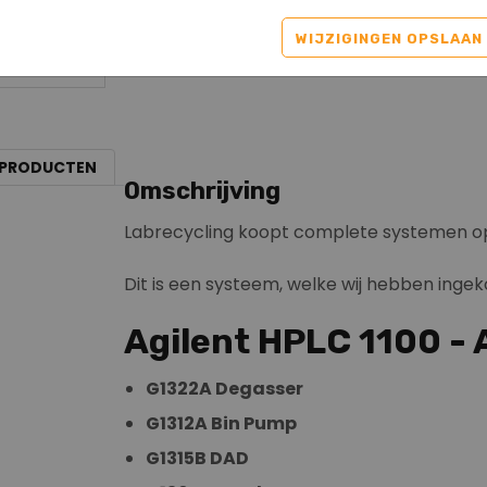
WIJZIGINGEN OPSLAAN
 PRODUCTEN
Omschrijving
Labrecycling koopt complete systemen o
Dit is een systeem, welke wij hebben ingek
Agilent HPLC 1100 -
G1322A Degasser
G1312A Bin Pump
G1315B DAD