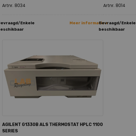
Artnr. 8034
Artnr. 8014
Gevraagd/Enkele
Meer informatie >
Gevraagd/Enkele
eschikbaar
beschikbaar
AGILENT G1330B ALS THERMOSTAT HPLC 1100
SERIES