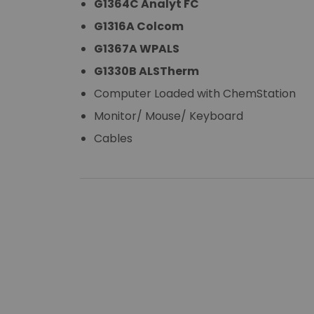
G1364C Analyt FC
G1316A Colcom
G1367A WPALS
G1330B ALSTherm
Computer Loaded with ChemStation
Monitor/ Mouse/ Keyboard
Cables