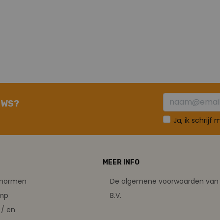
UWS?
Ja, ik schrijf
MEER INFO
tsnormen
De algemene voorwaarden van 
amp
B.V.
/ en