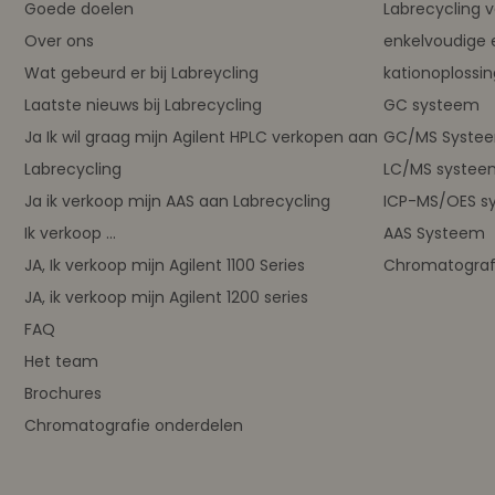
Goede doelen
Labrecycling 
Over ons
enkelvoudige 
Wat gebeurd er bij Labreycling
kationoplossi
Laatste nieuws bij Labrecycling
GC systeem
Ja Ik wil graag mijn Agilent HPLC verkopen aan
GC/MS Syste
Labrecycling
LC/MS systee
Ja ik verkoop mijn AAS aan Labrecycling
ICP-MS/OES s
Ik verkoop ...
AAS Systeem
JA, Ik verkoop mijn Agilent 1100 Series
Chromatograf
JA, ik verkoop mijn Agilent 1200 series
FAQ
Het team
Brochures
Chromatografie onderdelen