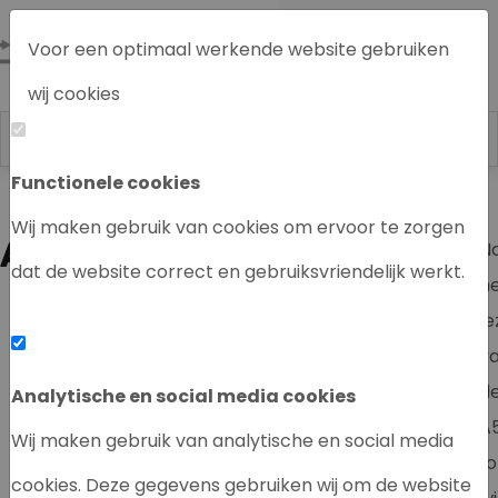
Voor een optimaal werkende website gebruiken
wij cookies
Functionele cookies
Labrecycling
Wij maken gebruik van cookies om ervoor te zorgen
A5 FOLDER LABRECYCLING
N
dat de website correct en gebruiksvriendelijk werkt.
h
le
v
d
Analytische en social media cookies
A
Wij maken gebruik van analytische en social media
fo
cookies. Deze gegevens gebruiken wij om de website