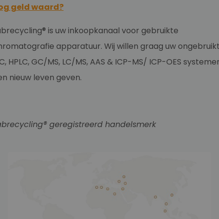
og geld waard?
abrecycling® is uw inkoopkanaal voor gebruikte
hromatografie apparatuur. Wij willen graag uw ongebruik
C, HPLC, GC/MS, LC/MS, AAS & ICP-MS/ ICP-OES systeme
en nieuw leven geven.
abrecycling® geregistreerd handelsmerk