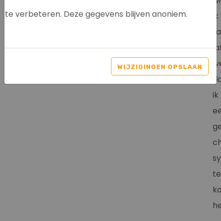
wi
te verbeteren. Deze gegevens blijven anoniem.
ik
La
la
w
WIJZIGINGEN OPSLAAN
d
ik
e
ge
c
s
te
k
he