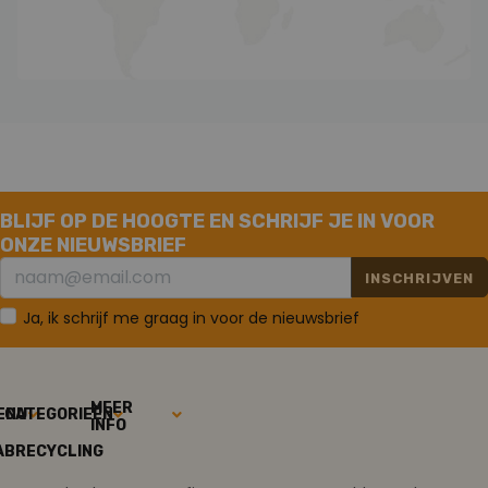
BLIJF OP DE HOOGTE EN SCHRIJF JE IN VOOR
ONZE NIEUWSBRIEF
INSCHRIJVEN
Ja, ik schrijf me graag in voor de nieuwsbrief
MEER
ENU
CATEGORIEËN
INFO
ABRECYCLING