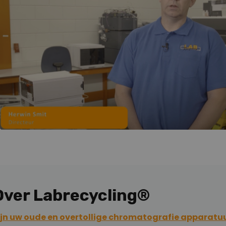
Over Labrecycling®
ijn uw oude en overtollige chromatografie apparatu